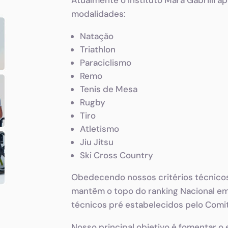
modalidades:
Natação
Triathlon
Paraciclismo
Remo
Tenis de Mesa
Rugby
Tiro
Atletismo
Jiu Jitsu
Ski Cross Country
Obedecendo nossos critérios técnicos o
mantêm o topo do ranking Nacional em
técnicos pré estabelecidos pelo Comitê
Nosso principal objetivo é fomentar o